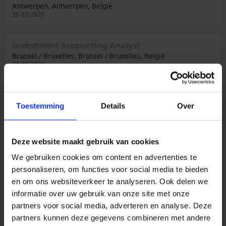
Antwerpen, Antwerpen, België
30-07-2026
Investment Accounting Analyst
Brussel / Bruxelles, Brussel / Bruxelles, België
24-07-2026
Business Analyst Non Life
Brussel / Bruxelles, Brussel / Bruxelles, België
Toestemming
Details
Over
24-07-2026
Deze website maakt gebruik van cookies
Model Expert Risicobeheer
Brussel / Bruxelles, Brussel / Bruxelles, België
We gebruiken cookies om content en advertenties te
24-07-2026
personaliseren, om functies voor social media te bieden
en om ons websiteverkeer te analyseren. Ook delen we
informatie over uw gebruik van onze site met onze
Kwantitatief Analist ALM Senior
Brussel / Bruxelles, Brussel / Bruxelles, België
partners voor social media, adverteren en analyse. Deze
24-07-2026
partners kunnen deze gegevens combineren met andere